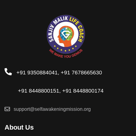
+91 9350884041, +91 7678665630
+91 8448800151, +91 8448800174
support@selfawakeningmission.org
About Us