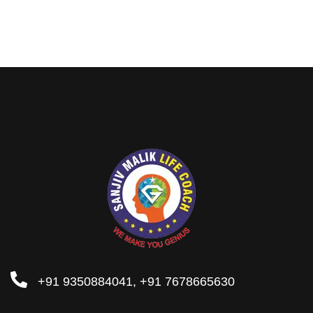
+91 9350884041, +91 7678665630