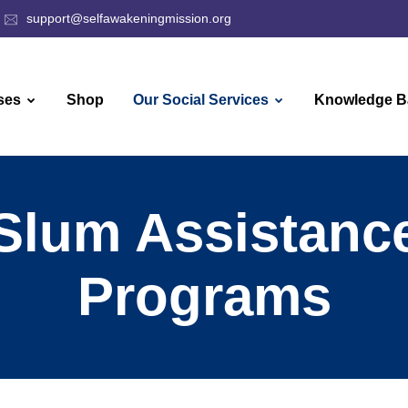
support@selfawakeningmission.org
ses
Shop
Our Social Services
Knowledge B
Slum Assistanc
Programs