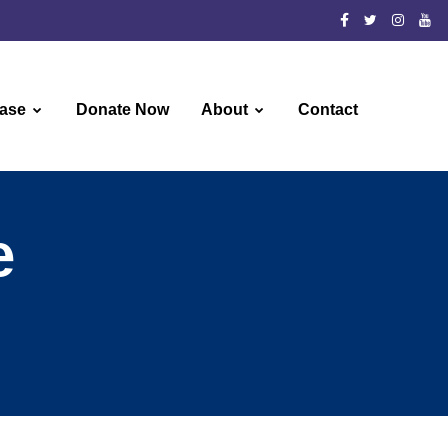
ase
Donate Now
About
Contact
e