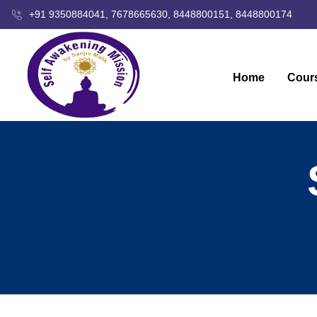
+91 9350884041, 7678665630, 8448800151, 8448800174
Home
Cour