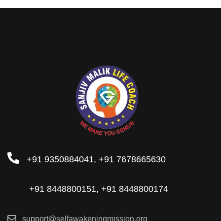
+91 9350884041, +91 7678665630
+91 8448800151, +91 8448800174
support@selfawakeningmission.org